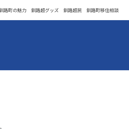
釧路町の魅力
釧路超グッズ
釧路超民
釧路町移住相談
。