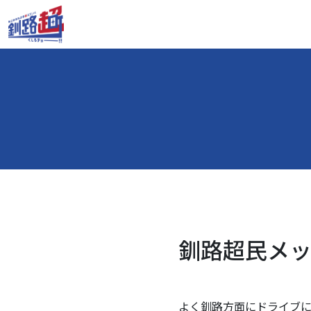
釧路超民メッセ
よく釧路方面にドライブ