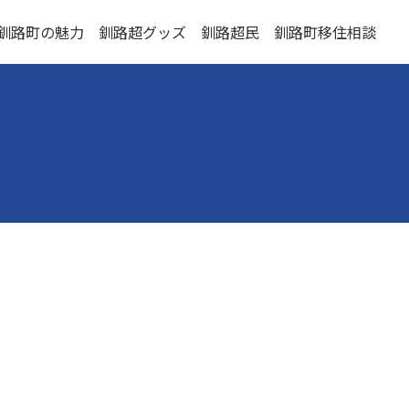
釧路町の魅力
釧路超グッズ
釧路超民
釧路町移住相談