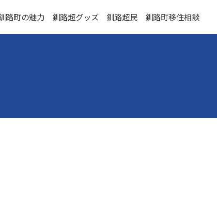
釧路町の魅力
釧路超グッズ
釧路超民
釧路町移住相談