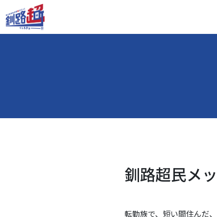
釧路超民メッセ
転勤族で、短い間住んだ、