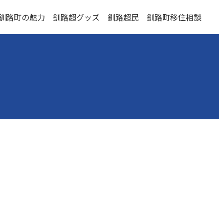
釧路町の魅力
釧路超グッズ
釧路超民
釧路町移住相談