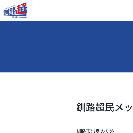
釧路超民メッセ
釧路市出身のため