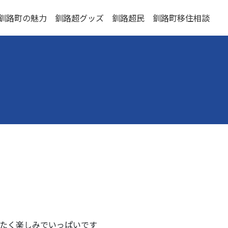
釧路町の魅力
釧路超グッズ
釧路超民
釧路町移住相談
したく楽しみでいっぱいです