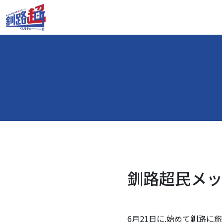
釧路超民メッセ
6月21日に.始めて釧路