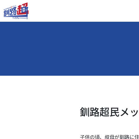
釧路超民メッセ
子供の頃、叔母が釧路に住