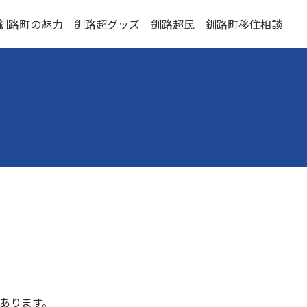
釧路町の魅力
釧路超グッズ
釧路超民
釧路町移住相談
あります。