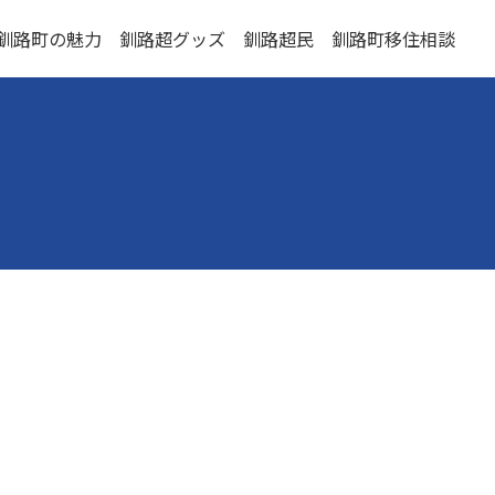
釧路町の魅力
釧路超グッズ
釧路超民
釧路町移住相談