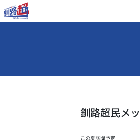
釧路超民メッセ
この夏訪問予定