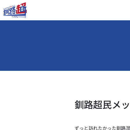
釧路超民メッセ
ずっと訪れたかった釧路湿