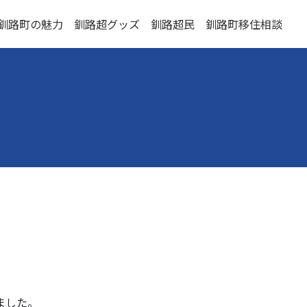
釧路町の魅力
釧路超グッズ
釧路超民
釧路町移住相談
ました。