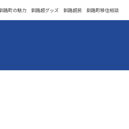
釧路町の魅力
釧路超グッズ
釧路超民
釧路町移住相談