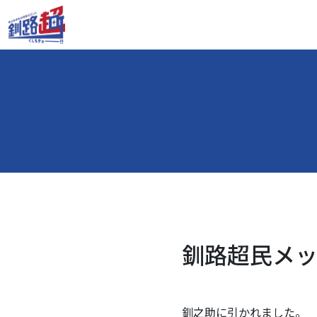
釧路超民メッセ
釧之助に引かれました。