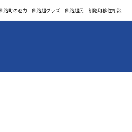
釧路町の魅力
釧路超グッズ
釧路超民
釧路町移住相談