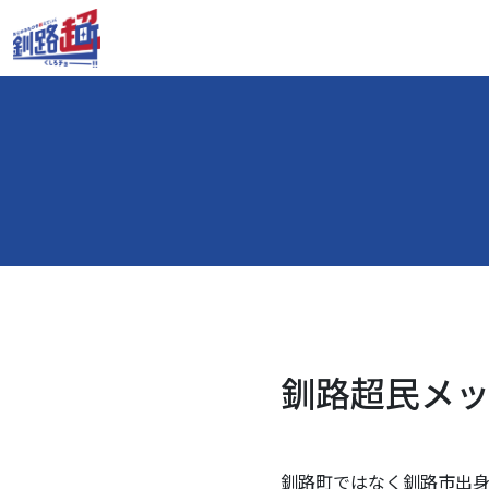
釧路超民メッセ
釧路町ではなく釧路市出