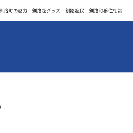
釧路町の魅力
釧路超グッズ
釧路超民
釧路町移住相談
）