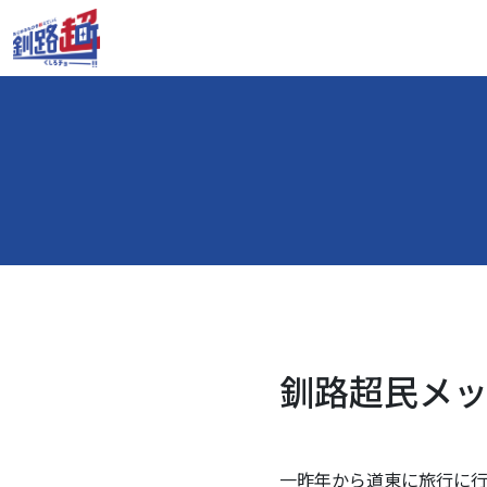
釧路超民メッセ
一昨年から道東に旅行に行