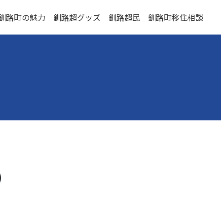
釧路町の魅力
釧路超グッズ
釧路超民
釧路町移住相談
）