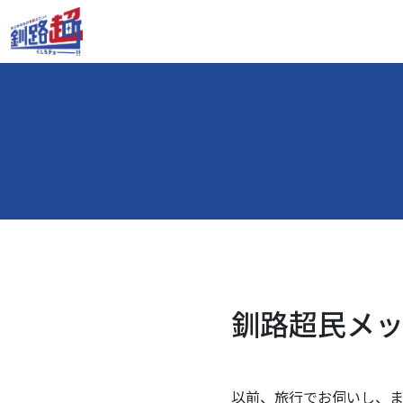
釧路超民メッセ
以前、旅行でお伺いし、ま