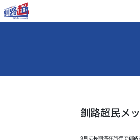
釧路超民メッセ
9月に長期滞在旅行で釧路