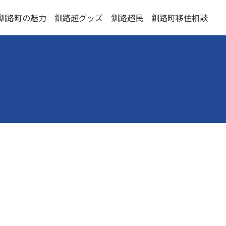
釧路町の魅力
釧路超グッズ
釧路超民
釧路町移住相談