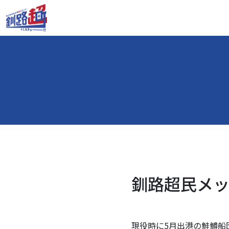
釧路超民メッセ
現役時に5月出港の鮭鱒船