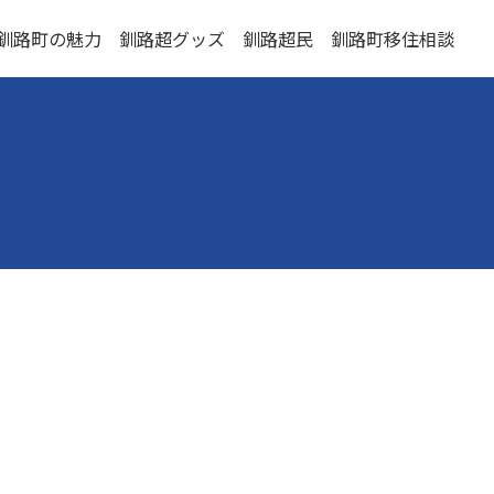
釧路町の魅力
釧路超グッズ
釧路超民
釧路町移住相談