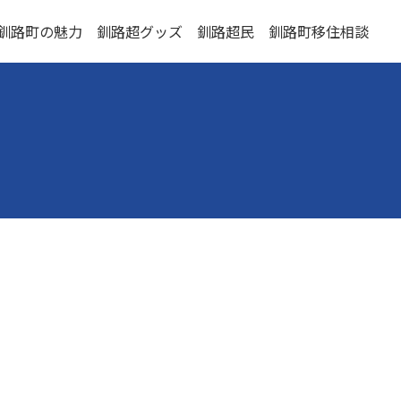
釧路町の魅力
釧路超グッズ
釧路超民
釧路町移住相談