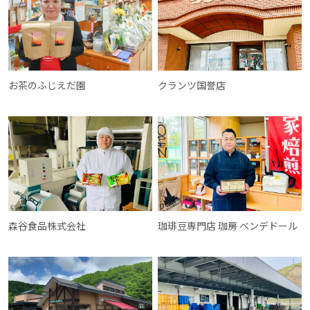
お茶のふじえだ園
クランツ国誉店
森谷食品株式会社
珈琲豆専門店 珈房 ベンデドール