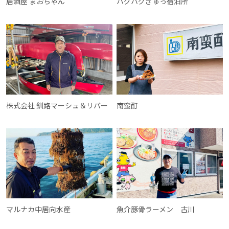
居酒屋 まおちゃん
ハグハグぎゅっ宿泊所
株式会社 釧路マーシュ＆リバー
南蛮酊
マルナカ中居向水産
魚介豚骨ラーメン 古川